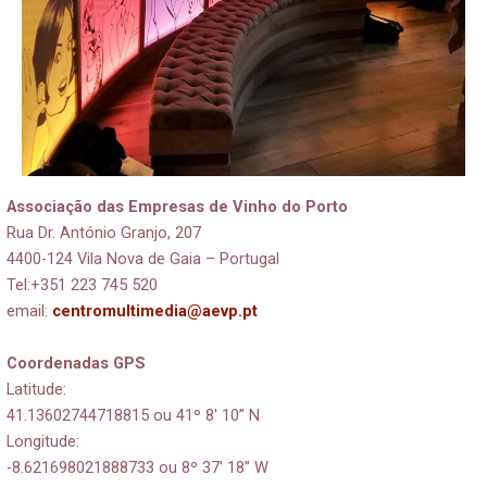
Associação das Empresas de Vinho do Porto
Rua Dr. António Granjo, 207
4400-124 Vila Nova de Gaia – Portugal
Tel:+351 223 745 520
email:
centromultimedia@aevp.pt
Coordenadas GPS
Latitude:
41.13602744718815 ou 41º 8′ 10” N
Longitude:
-8.621698021888733 ou 8º 37′ 18” W