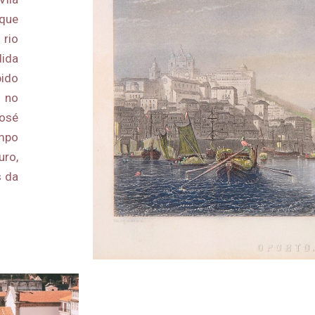
que
 rio
ida
bido
 no
José
empo
uro,
s da