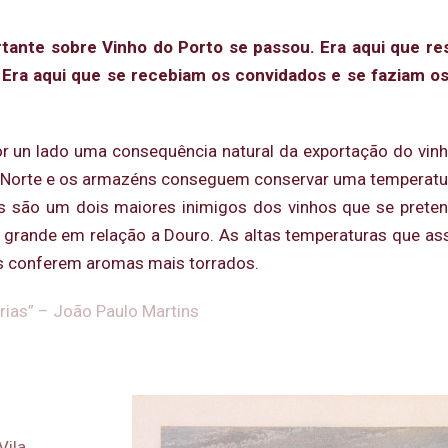
rtante sobre Vinho do Porto se passou. Era aqui que re
. Era aqui que se recebiam os convidados e se faziam o
por un lado uma consequência natural da exportação do vinh
a a Norte e os armazéns conseguem conservar uma temperat
as são um dois maiores inimigos dos vinhos que se pret
o grande em relação a Douro. As altas temperaturas que a
s conferem aromas mais torrados.
rias” – João Paulo Martins
Vila