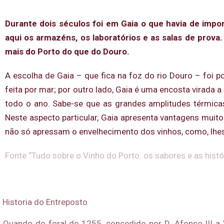
Durante dois séculos foi em Gaia o que havia de impo
aqui os armazéns, os laboratórios e as salas de prova
mais do Porto do que do Douro.
A escolha de Gaia – que fica na foz do rio Douro – foi 
feita por mar; por outro lado, Gaia é uma encosta virad
todo o ano. Sabe-se que as grandes amplitudes térmic
Neste aspecto particular, Gaia apresenta vantagens muit
não só apressam o envelhecimento dos vinhos, como, lhe
Fonte “Tudo sobre o Vinho do Porto: os sabores e as histó
Historia do Entreposto
Quando do foral de 1255, concedido por D. Afonso III a 