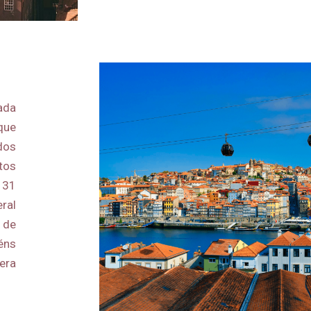
ada
que
dos
tos
e 31
ral
a de
éns
era