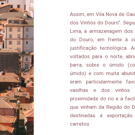
Assim, em Vila Nova de Gaia
dos Vinhos do Douro”. Segu
Lima, a armazenagem dos 
do Douro, em frente á ci
justificação tecnológica. 
voltados para o norte, abr
barra, sobre o úmido (c
úmido) e com muita abundâ
eram particularmente fav
vasilhas e dos vinhos
proximidade do rio e a faci
que vinham da Região do 
destinadas á exportaçã
carretos.