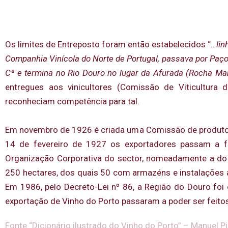
Os limites de Entreposto foram então estabelecidos “
…lin
Companhia Vinícola do Norte de Portugal, passava por Paço 
Cª e termina no Rio Douro no lugar da Afurada (Rocha Mar
entregues aos vinicultores (Comissão de Viticultura
reconheciam competência para tal.
Em novembro de 1926 é criada uma Comissão de produtore
14 de fevereiro de 1927 os exportadores passam a fa
Organização Corporativa do sector, nomeadamente a do I
250 hectares, dos quais 50 com armazéns e instalações a
Em 1986, pelo Decreto-Lei nº 86, a Região do Douro foi
exportação de Vinho do Porto passaram a poder ser feito
Fonte “Dicionário ilustrado do Vinho do Porto” – Manuel P