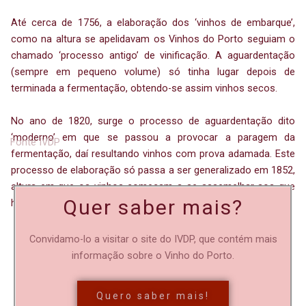
Até cerca de 1756, a elaboração dos ‘vinhos de embarque’,
como na altura se apelidavam os Vinhos do Porto seguiam o
chamado ‘processo antigo’ de vinificação. A aguardentação
(sempre em pequeno volume) só tinha lugar depois de
terminada a fermentação, obtendo-se assim vinhos secos.
No ano de 1820, surge o processo de aguardentação dito
‘moderno’ em que se passou a provocar a paragem da
Fonte IVDP
fermentação, daí resultando vinhos com prova adamada. Este
processo de elaboração só passa a ser generalizado em 1852,
altura em que os vinhos começam a se assemelhar aos que
Quer saber mais?
hoje encontramos.
Convidamo-lo a visitar o site do IVDP, que contém mais
informação sobre o Vinho do Porto.
Quero saber mais!